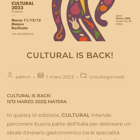
CULTURAL IS BACK!
Auteur/autrice
Publication
Post
admin
1 mars 2023
Uncategorized
de
publiée :
category:
la
publication :
CULTURAL IS BACK!
11/13 MARZO 2023| MATERA
In questa VI edizione,
CULTURAL
intende
percorrere buona parte dell’Italia per delineare un
ideale itinerario gastronomico tra le specialità