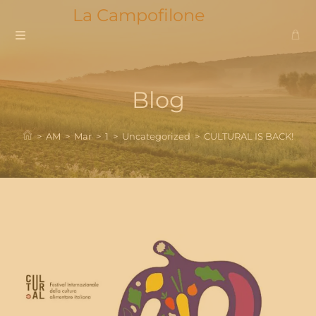
Skip
La Campofilone
to
content
Blog
>
AM
>
Mar
>
1
>
Uncategorized
>
CULTURAL IS BACK!