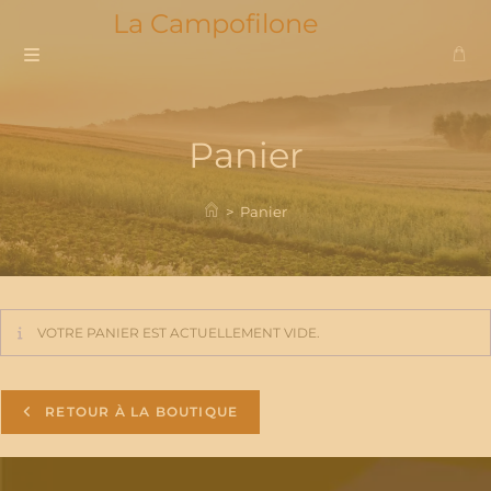
Skip
La Campofilone
to
content
Panier
>
Panier
VOTRE PANIER EST ACTUELLEMENT VIDE.
RETOUR À LA BOUTIQUE