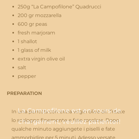
250g “La Campofilone” Quadrucci
200 gr mozzarella
600 gr peas
fresh marjoram
1 shallot
1 glass of milk
extra virgin olive oil
salt
pepper
PREPARATION
La Campofilone est en cours de
In una pentola con extra virgin olive oil. Tritate
lo scalogno finemente e fate rosolare. Dopo
chargement, veuillez patienter!
qualche minuto aggiungete i piselli e fate
ammorbidire per 5 minuti. Adesso versate