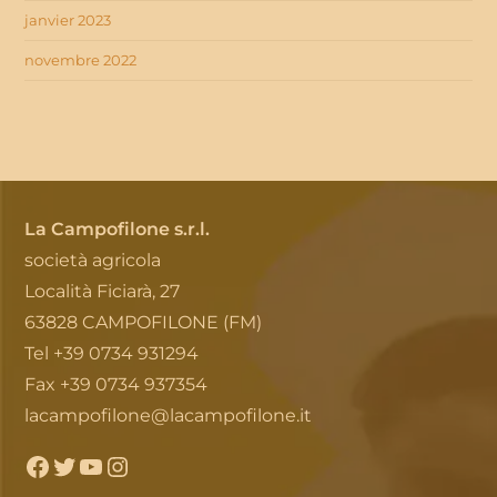
janvier 2023
novembre 2022
La Campofilone s.r.l.
società agricola
Località Ficiarà, 27
63828 CAMPOFILONE (FM)
Tel +39 0734 931294
Fax +39 0734 937354
lacampofilone@lacampofilone.it
Facebook
Twitter
YouTube
Instagram