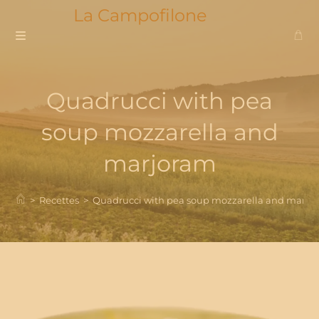
Skip
La Campofilone
to
content
Quadrucci with pea
soup mozzarella and
marjoram
>
Recettes
>
Quadrucci with pea soup mozzarella and marjo