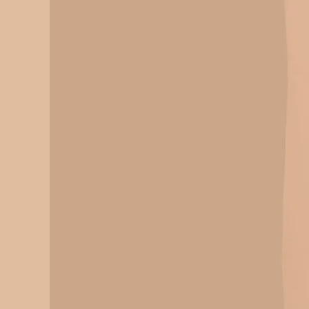
Descrizione
Ingredienti: semola di grano duro. Può contener
Shelf life: 36 mesi
Peso netto: 500 g
Tempo di cottura: 14 minuti