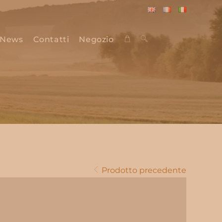
English
Français
Italiano
News
Contatti
Negozio
Attiva/disattiva
la
ricerca
Prodotto precedente
sul