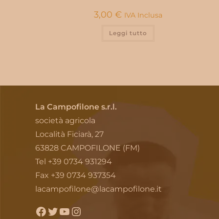
3,00
€
IVA Inclusa
Leggi tutto
La Campofilone s.r.l.
società agricola
Località Ficiarà, 27
63828 CAMPOFILONE (FM)
Tel +39 0734 931294
Fax +39 0734 937354
lacampofilone@lacampofilone.it
Facebook
Twitter
YouTube
Instagram