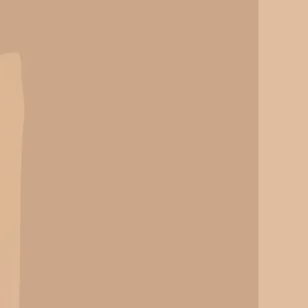
Può contenere tracce di soia e senape.
sito
web
a
I AL CARRELLO