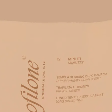
Ingredienti: semola di grano duro. 
Shelf life: 36 mesi
Peso netto: 500 g
Tempo di cottura: 14 minuti
Paese di coltivazione del grano: Itali
Paese di molitura: Italia
MEZZI
AGGIUNG
PACCHERI
quantità
COD:
5511
Categoria:
PASTA DI SEMOLA