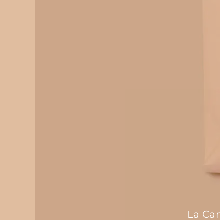
Paese di coltivazione del grano: Italia
Paese di molitura: Italia
Average nutritional values for 100g of product
ENERGY 1489 kJ / 351 kcal
FAT 1 g
Of which SATURATES 0,3 g
CARBOHYDRATE 70 g
Of which SUGARS 4 g
FIBER 3 g
La Cam
PROTEIN 14 g