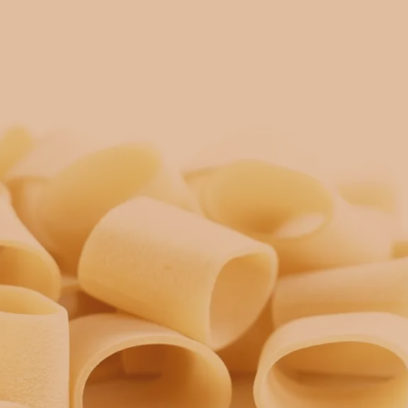
Ingredienti: semola di grano duro. 
Shelf life: 36 mesi
Peso netto: 500 g
Tempo di cottura: 14 minuti
Paese di coltivazione del grano: Itali
Paese di molitura: Italia
PACCHERI
AGGIUNG
quantità
COD:
5510
Categoria:
PASTA DI SEMOLA