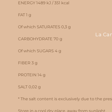
ENERGY 1489 kJ / 351 kcal
FAT 1 g
Of which SATURATES 0,3 g
La Cam
CARBOHYDRATE 70 g
Of which SUGARS 4 g
FIBER 3 g
PROTEIN 14 g
SALT 0,02 g
* The salt content is exclusively due to the pr
Store in a cool dry place, away from sunlight.