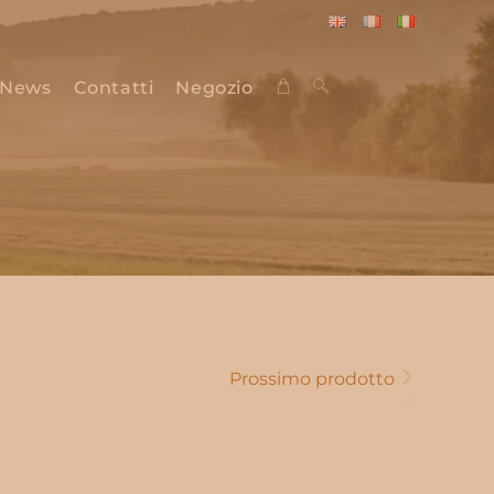
English
Français
Italiano
News
Contatti
Negozio
Attiva/disattiva
la
ricerca
Prossimo prodotto
sul