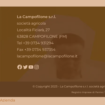
La Campofilone s.r.l.
società agricola
Località Ficiarà, 27
63828 CAMPOFILONE (FM)
Tel +39 0734 931294
Fax +39 0734 937354
lacampofilone@lacampofilone.it
Facebook
Twitter
YouTube
Instagram
© Copyright 2023 - La Campofilone s.r.l. società ag
Registro Imprese di Fermo / 
Azienda