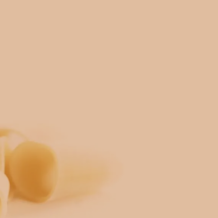
Può contenere tracce di soia e senape.
sito
web
a
I AL CARRELLO