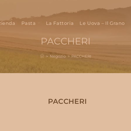
zienda
Pasta
La Fattoria
Le Uova – Il Grano
PACCHERI
>
Negozio
>
PACCHERI
PACCHERI
3,00
€
IVA Inclusa