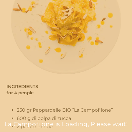
INGREDIENTS
for 4 people
250 gr Pappardelle BIO “La Campofilone”
600 g di polpa di zucca
La Campofilone is Loading, Please wait!
2 patate medie