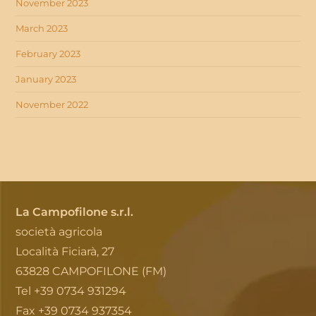
November 2023
March 2023
February 2023
January 2023
November 2022
La Campofilone s.r.l.
società agricola
Località Ficiarà, 27
63828 CAMPOFILONE (FM)
Tel +39 0734 931294
Fax +39 0734 937354