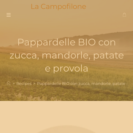
Skip
La Campofilone
to
content
Pappardelle BIO con
zucca, mandorle, patate
e provola
>
Recipes
>
Pappardelle BIO con zucca, mandorle, patate e p