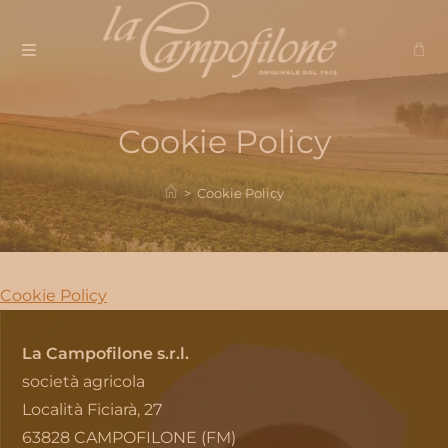
Salta
al
contenuto
Cookie Policy
>
Cookie Policy
Cookie Policy
La Campofilone s.r.l.
società agricola
Località Ficiarà, 27
63828 CAMPOFILONE (FM)