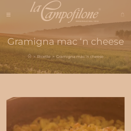
Salta
al
contenuto
Gramigna mac ‘n cheese
>
Ricette
>
Gramigna mac ‘n cheese