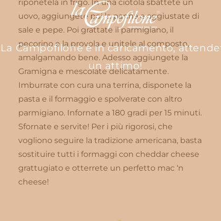
riponetela in frigo. In una ciotola sbattete un
uovo, aggiungete poi la panna e aggiustate di
sale e pepe. Poi grattate il parmigiano, il
pecorino e la provola e unitele al composto,
La Campofilone è in caricamento, attende
amalgamando bene. Adesso aggiungete la
un attimo!
Gramigna e mescolate delicatamente.
Imburrate con cura una terrina, disponete la
pasta e il formaggio e spolverate con altro
parmigiano. Infornate a 180 gradi per 15 minuti.
Sfornate e servite! Per i più rigorosi, che
vogliono seguire la tradizione americana, basta
sostituire tutti i formaggi con cheddar cheese
grattugiato e otterrete un perfetto mac ‘n
cheese!