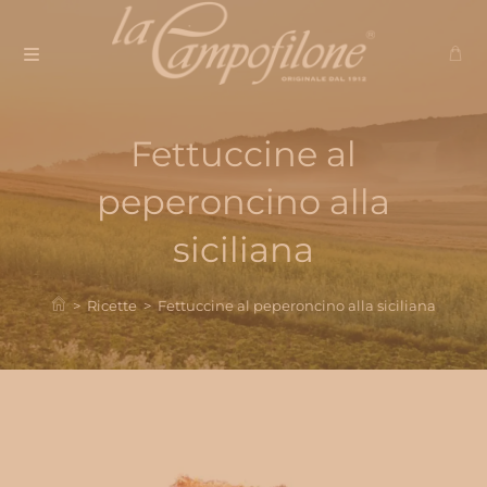
Salta
al
contenuto
Fettuccine al
peperoncino alla
siciliana
>
Ricette
>
Fettuccine al peperoncino alla siciliana