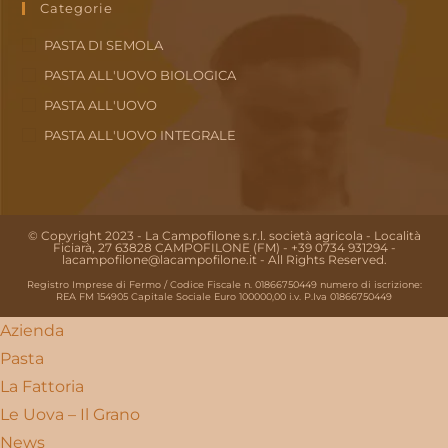
Categorie
PASTA DI SEMOLA
PASTA ALL'UOVO BIOLOGICA
PASTA ALL'UOVO
PASTA ALL'UOVO INTEGRALE
© Copyright 2023 - La Campofilone s.r.l. società agricola - Località
Ficiarà, 27 63828 CAMPOFILONE (FM) - +39 0734 931294 -
lacampofilone@lacampofilone.it - All Rights Reserved.
Registro Imprese di Fermo / Codice Fiscale n. 01866750449 numero di iscrizione:
REA FM 154905 Capitale Sociale Euro 100000,00 i.v. P.Iva 01866750449
Azienda
Pasta
La Fattoria
Le Uova – Il Grano
News