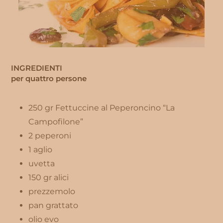
INGREDIENTI
per quattro persone
250 gr Fettuccine al Peperoncino “La
Campofilone”
2 peperoni
1 aglio
uvetta
150 gr alici
prezzemolo
pan grattato
olio evo