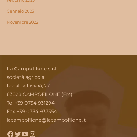
Febbraio 2023
Gennaio 2023
Novembre 2022
La Campofilone s.r.l.
società agricola
Località Ficiarà, 27
63828 CAMPOFILONE (FM)
Tel +39 0734 931294
Fax +39 0734 937354
lacampofilone@lacampofilone.it
Facebook
Twitter
YouTube
Instagram