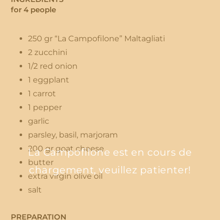
for 4 people
250 gr “La Campofilone” Maltagliati
2 zucchini
1/2 red onion
1 eggplant
1 carrot
1 pepper
garlic
parsley, basil, marjoram
200 gr goat cheese
La Campofilone est en cours de
butter
chargement, veuillez patienter!
extra virgin olive oil
salt
PREPARATION