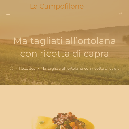
Skip
La Campofilone
to
content
Maltagliati all’ortolana
con ricotta di capra
>
Recettes
>
Maltagliati all’ortolana con ricotta di capra